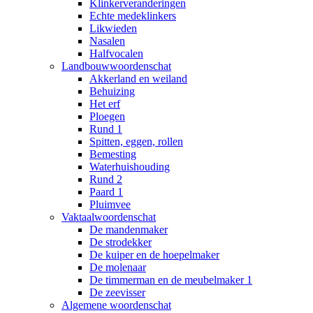
Klinkerveranderingen
Echte medeklinkers
Likwieden
Nasalen
Halfvocalen
Landbouwwoordenschat
Akkerland en weiland
Behuizing
Het erf
Ploegen
Rund 1
Spitten, eggen, rollen
Bemesting
Waterhuishouding
Rund 2
Paard 1
Pluimvee
Vaktaalwoordenschat
De mandenmaker
De strodekker
De kuiper en de hoepelmaker
De molenaar
De timmerman en de meubelmaker 1
De zeevisser
Algemene woordenschat